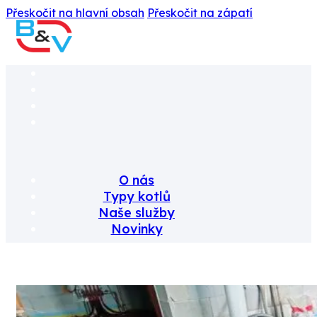
Přeskočit na hlavní obsah
Přeskočit na zápatí
O nás
Typy kotlů
Naše služby
Novinky