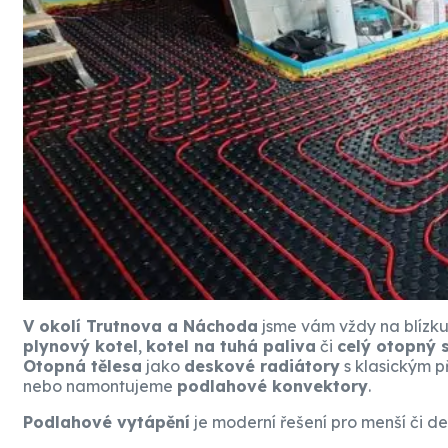
V okolí Trutnova a Náchoda
jsme vám vždy na blízku
plynový kotel
,
kotel na tuhá paliva
či
celý otopný 
Otopná tělesa
jako
deskové radiátory
s klasickým p
nebo namontujeme
podlahové konvektory
.
Podlahové vytápění
je moderní řešení pro menší či d