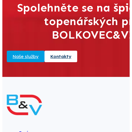
Spolehněte se na špi
topenářských pr
BOLKOVEC&VIK 
Naše služby
Kontakty